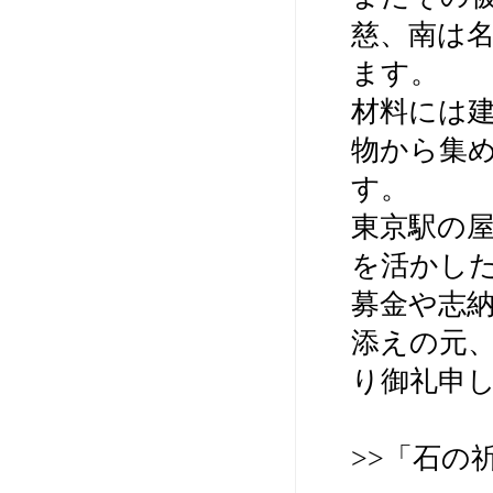
慈、南は名
ます。
材料には
物から集
す。
東京駅の
を活かし
募金や志
添えの元、
り御礼申
>>「石の